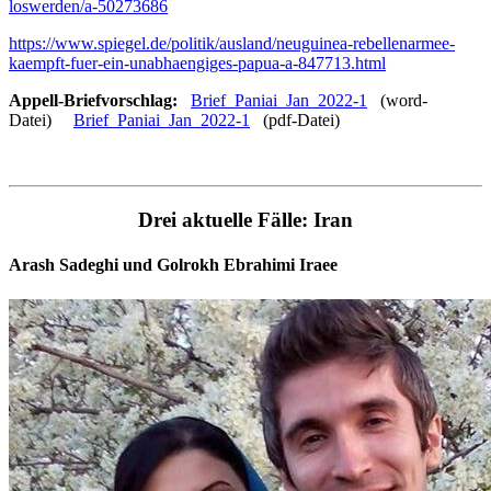
loswerden/a-50273686
https://www.spiegel.de/politik/ausland/neuguinea-rebellenarmee-
kaempft-fuer-ein-unabhaengiges-papua-a-847713.html
Appell-Briefvorschlag:
Brief_Paniai_Jan_2022-1
(word-
Datei)
Brief_Paniai_Jan_2022-1
(pdf-Datei)
Drei aktuelle Fälle: Iran
Arash Sadeghi und Golrokh Ebrahimi Iraee