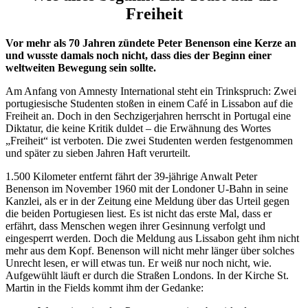
Freiheit
Vor mehr als 70 Jahren zündete Peter Benenson eine Kerze an
und wusste damals noch nicht, dass dies der Beginn einer
weltweiten Bewegung sein sollte.
Am Anfang von Amnesty International steht ein Trinkspruch: Zwei
portugiesische Studenten stoßen in einem Café in Lissabon auf die
Freiheit an. Doch in den Sechzigerjahren herrscht in Portugal eine
Diktatur, die keine Kritik duldet – die Erwähnung des Wortes
„Freiheit“ ist verboten. Die zwei Studenten werden festgenommen
und später zu sieben Jahren Haft verurteilt.
1.500 Kilometer entfernt fährt der 39-jährige Anwalt Peter
Benenson im November 1960 mit der Londoner U-Bahn in seine
Kanzlei, als er in der Zeitung eine Meldung über das Urteil gegen
die beiden Portugiesen liest. Es ist nicht das erste Mal, dass er
erfährt, dass Menschen wegen ihrer Gesinnung verfolgt und
eingesperrt werden. Doch die Meldung aus Lissabon geht ihm nicht
mehr aus dem Kopf. Benenson will nicht mehr länger über solches
Unrecht lesen, er will etwas tun. Er weiß nur noch nicht, wie.
Aufgewühlt läuft er durch die Straßen Londons. In der Kirche St.
Martin in the Fields kommt ihm der Gedanke: