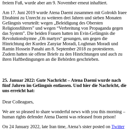
freiem Fuß, wurde aber am 9. November erneut inhaftiert.
Am 17. Juni 2019 wurde Atena Daemi zusammen mit Golrokh Iraee
Ebrahimi zu Unrecht zu weiteren drei Jahren und sieben Monaten
Gefängnis verurteilt: wegen „Beleidigung des Obersten
Religionsführers” und wegen “Verbreitung von Propaganda gegen
das System”. Die beiden Frauen hatten im Evin-Gefängnis die
Revolutionshymne „Oh martyrs“ gesungen, um gegen die
Hinrichtung der Kurden Zanyiar Moradi, Loghman Moradi und
Ramin Hossein Panahi am 8. September 2018 zu protestieren.
Zudem hatten sie offene Briefe zu den Hinrichtungen und auch zu
ihren Haftbedingungen an die Behörden geschrieben.
25. Januar 2022: Gute Nachricht – Atena Daemi wurde nach
fünf Jahren im Gefängnis entlassen. Und hier die Nachricht, die
uns erreicht hat:
Dear Colleagues,
We are so pleased to share wonderful news with you this morning –
human rights defender Atena Daemi was released from prison!
On 24 January 2022, late Iran time, Atena’s sister posted on
Twitter