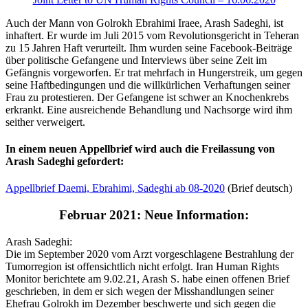
Auch der Mann von Golrokh Ebrahimi Iraee, Arash Sadeghi, ist
inhaftert. Er wurde im Juli 2015 vom Revolutionsgericht in Teheran
zu 15 Jahren Haft verurteilt. Ihm wurden seine Facebook-Beiträge
über politische Gefangene und Interviews über seine Zeit im
Gefängnis vorgeworfen. Er trat mehrfach in Hungerstreik, um gegen
seine Haftbedingungen und die willkürlichen Verhaftungen seiner
Frau zu protestieren. Der Gefangene ist schwer an Knochenkrebs
erkrankt. Eine ausreichende Behandlung und Nachsorge wird ihm
seither verweigert.
In einem neuen Appellbrief wird auch die Freilassung von
Arash Sadeghi gefordert:
Appellbrief Daemi, Ebrahimi, Sadeghi ab 08-2020
(Brief deutsch)
Februar 2021: Neue Information:
Arash Sadeghi:
Die im September 2020 vom Arzt vorgeschlagene Bestrahlung der
Tumorregion ist offensichtlich nicht erfolgt. Iran Human Rights
Monitor berichtete am 9.02.21, Arash S. habe einen offenen Brief
geschrieben, in dem er sich wegen der Misshandlungen seiner
Ehefrau Golrokh im Dezember beschwerte und sich gegen die