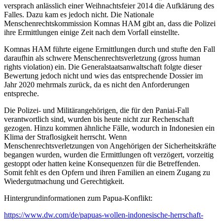
versprach anlässlich einer Weihnachtsfeier 2014 die Aufklärung des
Falles. Dazu kam es jedoch nicht. Die Nationale
Menschenrechtskommission Komnas HAM gibt an, dass die Polizei
ihre Ermittlungen einige Zeit nach dem Vorfall einstellte.
Komnas HAM führte eigene Ermittlungen durch und stufte den Fall
daraufhin als schwere Menschenrechtsverletzung (gross human
rights violation) ein. Die Generalstaatsanwaltschaft folgte dieser
Bewertung jedoch nicht und wies das entsprechende Dossier im
Jahr 2020 mehrmals zurück, da es nicht den Anforderungen
entspreche.
Die Polizei- und Militärangehörigen, die für den Paniai-Fall
verantwortlich sind, wurden bis heute nicht zur Rechenschaft
gezogen. Hinzu kommen ähnliche Fälle, wodurch in Indonesien ein
Klima der Straflosigkeit herrscht. Wenn
Menschenrechtsverletzungen von Angehörigen der Sicherheitskräfte
begangen wurden, wurden die Ermittlungen oft verzögert, vorzeitig
gestoppt oder hatten keine Konsequenzen für die Betreffenden.
Somit fehlt es den Opfern und ihren Familien an einem Zugang zu
Wiedergutmachung und Gerechtigkeit.
Hintergrundinformationen zum Papua-Konflikt:
https://www.dw.com/de/papuas-wollen-indonesische-herrschaft-