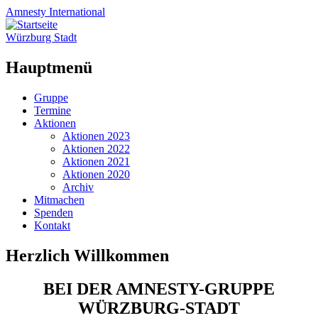
Amnesty
International
Würzburg Stadt
Hauptmenü
Zum
Gruppe
Inhalt
Termine
springen
Aktionen
Aktionen 2023
Aktionen 2022
Aktionen 2021
Aktionen 2020
Archiv
Mitmachen
Spenden
Kontakt
Herzlich Willkommen
BEI DER AMNESTY-GRUPPE
WÜRZBURG-STADT