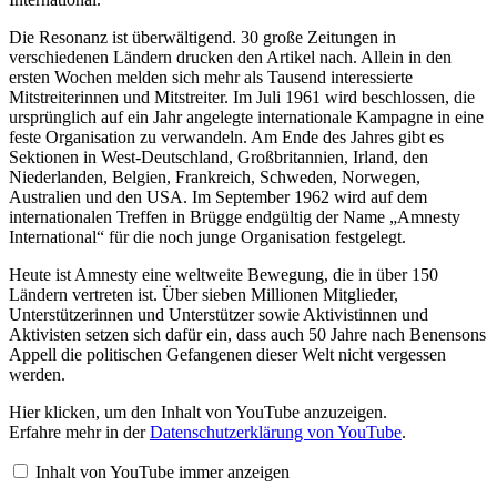
Die Resonanz ist überwältigend. 30 große Zeitungen in
verschiedenen Ländern drucken den Artikel nach. Allein in den
ersten Wochen melden sich mehr als Tausend interessierte
Mitstreiterinnen und Mitstreiter. Im Juli 1961 wird beschlossen, die
ursprünglich auf ein Jahr angelegte internationale Kampagne in eine
feste Organisation zu verwandeln. Am Ende des Jahres gibt es
Sektionen in West-Deutschland, Großbritannien, Irland, den
Niederlanden, Belgien, Frankreich, Schweden, Norwegen,
Australien und den USA. Im September 1962 wird auf dem
internationalen Treffen in Brügge endgültig der Name „Amnesty
International“ für die noch junge Organisation festgelegt.
Heute ist Amnesty eine weltweite Bewegung, die in über 150
Ländern vertreten ist. Über sieben Millionen Mitglieder,
Unterstützerinnen und Unterstützer sowie Aktivistinnen und
Aktivisten setzen sich dafür ein, dass auch 50 Jahre nach Benensons
Appell die politischen Gefangenen dieser Welt nicht vergessen
werden.
„Wer
Hier klicken, um den Inhalt von YouTube anzuzeigen.
ist
Erfahre mehr in der
Datenschutzerklärung von YouTube
.
Amnesty
International?“
Inhalt von YouTube immer anzeigen
von
YouTube